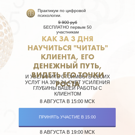
Практикум по цифровой
психологии.
9 900 руб
БЕСПЛАТНО первым 50
участникам
КАК ЗА 3 ДНЯ
НАУЧИТЬСЯ "ЧИТАТЬ"
КЛИЕНТА, ЕГО
ДЕНЕЖНЫЙ ПУТЬ,
ВИДЕТЬ ЕГО ТОЧКИ
И УВЕЛИЧИТЬ СТОИМОСТЬ СВОИХ
РОСТА
УСЛУГ НА 30% ЗА СЧЕТ УСИЛЕНИЯ
ГЛУБИНЫ ВАШЕЙ РАБОТЫ С
КЛИЕНТОМ
8 АВГУСТА В 15:00 МСК
ПРИНЯТЬ УЧАСТИЕ В 15:00
8 АВГУСТА В 19:00 МСК