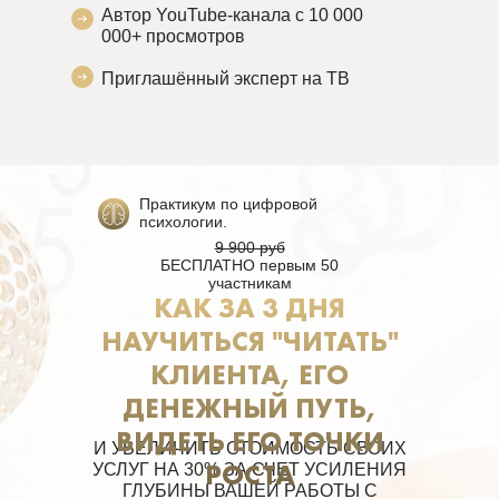
Автор YouTube-канала с 10 000
000+ просмотров
Приглашённый эксперт на ТВ
Практикум по цифровой
психологии.
9 900 руб
БЕСПЛАТНО первым 50
участникам
КАК ЗА 3 ДНЯ
НАУЧИТЬСЯ "ЧИТАТЬ"
КЛИЕНТА, ЕГО
ДЕНЕЖНЫЙ ПУТЬ,
ВИДЕТЬ ЕГО ТОЧКИ
И УВЕЛИЧИТЬ СТОИМОСТЬ СВОИХ
РОСТА
УСЛУГ НА 30% ЗА СЧЕТ УСИЛЕНИЯ
ГЛУБИНЫ ВАШЕЙ РАБОТЫ С