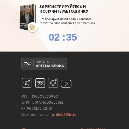
ЗАРЕГИСТРИРУЙТЕСЬ И
ПОЛУЧИТЕ МЕТОДИЧКУ
Что блокирует доход ваших клиентов.
Расчет по дате рождения для практиков
02
:
34
ИНН: 130803555900
ОГРН: 319774600635612
+7(965)253-52-51
Электронная почта:
blok1@list.ru