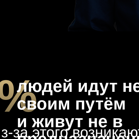
0%
людей идут н
своим путём
и живут не в
з-за этого возникаю