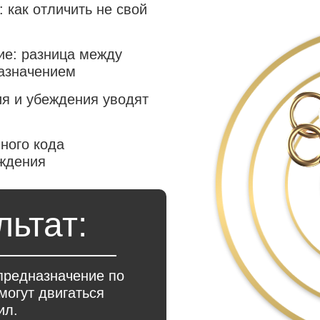
 как отличить не свой
ие: разница между
назначением
я и убеждения уводят
ного кода
ождения
льтат:
 предназначение по
могут двигаться
ил.