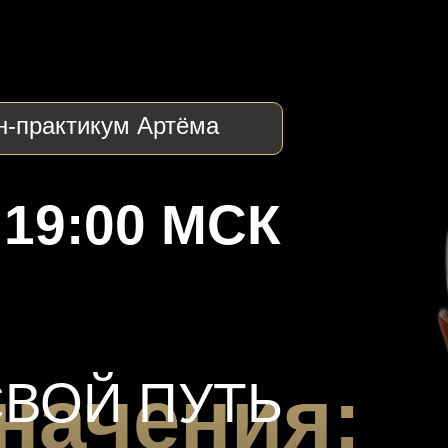
н-практикум Артёма
| 19:00 МСК
начения:
СВОЙ ПУТЬ