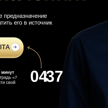
ше предназначение
тить его в источник
ЫТА
04
:
36
5 минут
традь «7
йти свой