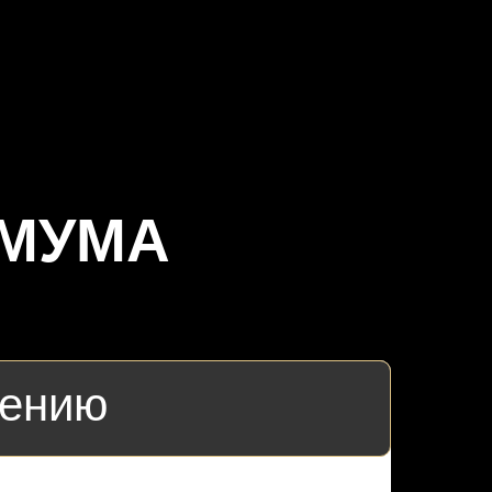
ИМУМА
чению