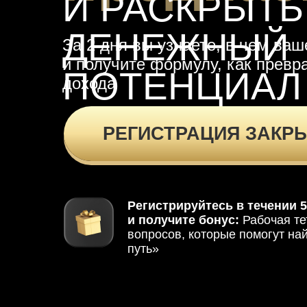
И РАСКРЫТЬ
ДЕНЕЖНЫЙ
За 2 дня вы узнаете, в чем ва
и получите формулу, как превра
ПОТЕНЦИАЛ
дохода
РЕГИСТРАЦИЯ ЗАКР
Регистрируйтесь в течении 
и получите бонус:
Рабочая те
вопросов, которые помогут на
путь»