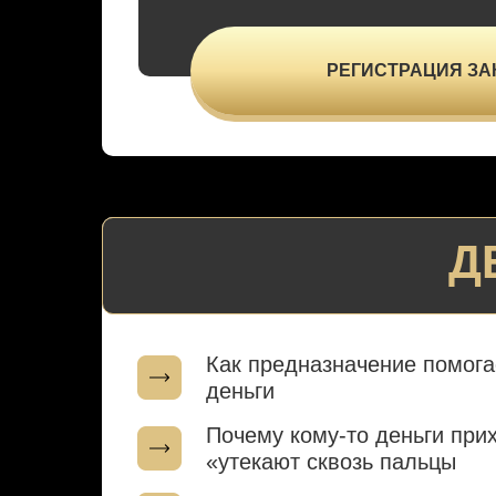
РЕГИСТРАЦИЯ ЗА
Д
Как предназначение помога
деньги
Застой в деньгах и
Почему кому-то деньги прих
работе
«утекают сквозь пальцы