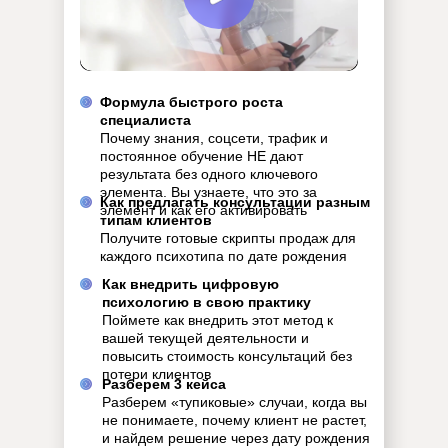
Формула быстрого роста
специалиста
Почему знания, соцсети, трафик и
постоянное обучение НЕ дают
результата без одного ключевого
элемента. Вы узнаете, что это за
Как предлагать консультации разным
элемент и как его активировать
типам клиентов
Получите готовые скрипты продаж для
каждого психотипа по дате рождения
Как внедрить цифровую
психологию в свою практику
Поймете как внедрить этот метод к
вашей текущей деятельности и
повысить стоимость консультаций без
потери клиентов
Разберем 3 кейса
Разберем «тупиковые» случаи, когда вы
не понимаете, почему клиент не растет,
и найдем решение через дату рождения