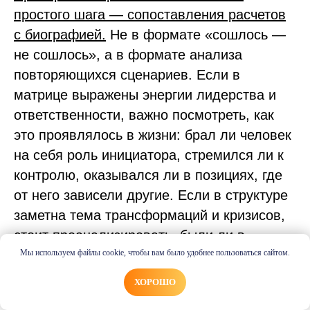
простого шага — сопоставления расчетов
с биографией.
Не в формате «сошлось —
не сошлось», а в формате анализа
повторяющихся сценариев. Если в
матрице выражены энергии лидерства и
ответственности, важно посмотреть, как
это проявлялось в жизни: брал ли человек
на себя роль инициатора, стремился ли к
контролю, оказывался ли в позициях, где
от него зависели другие. Если в структуре
заметна тема трансформаций и кризисов,
стоит проанализировать, были ли в
биографии резкие поворотные этапы,
Мы используем файлы cookie, чтобы вам было удобнее пользоваться сайтом.
смены среды, профессии, мировоззрения.
ХОРОШО
И как человек с этим справлялся