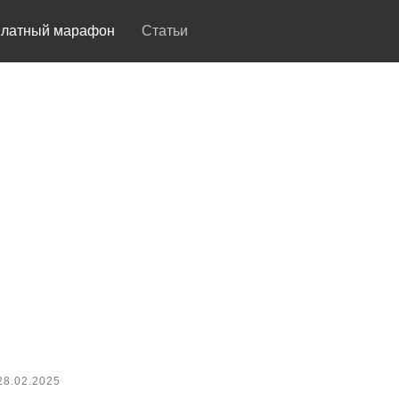
платный марафон
Cтатьи
28.02.2025